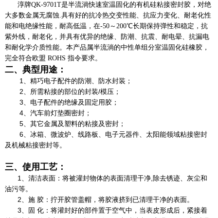
淳牌QK-9701T是半流淌快速室温固化的有机硅粘接密封胶，对绝
大多数金属无腐蚀.具有好的抗冷热交变性能、抗应力变化、耐老化性
能和电绝缘性能，耐高低温，在-50～200℃长期保持弹性和稳定，抗
紫外线，耐老化，并具有优异的绝缘、防潮、抗震、耐电晕、抗漏电
和耐化学介质性能。本产品属半流淌的中性单组分室温固化硅橡胶，
完全符合欧盟 ROHS 指令要求。
二、典型用途：
1、精巧电子配件的防潮、防水封装；
2、所需粘接的部位的封装/模压；
3、电子配件的绝缘及固定用胶；
4、汽车前灯垫圈密封；
5、其它金属及塑料的粘接及密封；
6、冰箱、微波炉、线路板、电子元器件、太阳能领域粘接密封
及机械粘接密封等。
三、使用工艺：
1、清洁表面：将被灌封物体的表面清理干净,除去锈迹、灰尘和
油污等。
2、施 胶：拧开胶管盖帽，将胶液挤到已清理干净的表面。
3、固 化：将灌封好的部件置于空气中，当表皮形成后，紧接着