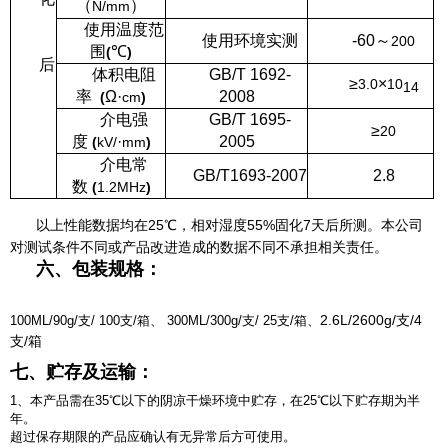
（
）
N/mm
使用温度范
使用环境实测
-60
～
200
围
℃
(
)
后
体积电阻
GB/T 1692-
≥
×
3.0
10
14
率
Ω·
2008
(
cm
)
介电强
GB/T 1695-
≥
20
度
·
2005
(
kV/
mm
)
介电常
GB/T1693-2007
2.8
数
(
1.2MHz
)
以上性能数据均在25℃，相对湿度55%固化7天后所测。本公司
对测试条件不同
或产品改进造成的数据不同不承担相关责任。
六、包装规格：
2.6L/2600g/支/4
100ML/90g/支/ 100支/箱、 300ML/300g/支/ 25支/箱、
支/箱
七、贮存及运输：
1、本产品需在35℃以下的阴凉干燥环境中贮存，在25℃以下贮存期为半
年。
超过保存期限的产品应确认有无异常后方可使用。