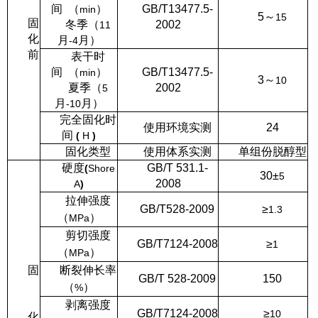
间
（
）
GB/T13477.5-
min
5
～
15
固
冬季（
2002
11
化
月
月）
-4
前
表干时
间
（
）
GB/T13477.5-
min
3
～
10
夏季（
2002
5
月
月）
-10
完全固化时
使用环境实测
24
间
(
H
)
固化类型
使用体系实测
单组份脱醇型
硬度
GB/T 531.1-
(
Shore
30
±
5
2008
A
)
拉伸强度
GB/T528-2009
≥
1.3
（
）
MPa
剪切强度
GB/T7124-2008
≥
1
（
）
MPa
固
断裂伸长率
GB/T 528-2009
150
（
）
%
剥离强度
GB/T7124-2008
≥
10
化