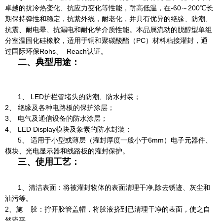
卓越的抗冷热变化、抗应力变化等性能，耐高低温，在-60～200℃长
期保持弹性和稳定，抗紫外线，耐老化，并具有优异的绝缘、防潮、
抗震、耐电晕、抗漏电和耐化学介质性能。本品属流动的脱醇型单组
分室温固化硅橡胶，适用于铜和聚碳酸酯（PC）材料粘接灌封，通
过国际环保Rohs、 Reach认证。
二、典型用途：
1、 LED护栏管堵头的防潮、防水封装；
2、 绝缘及各种电路板的保护涂层；
3、 电气及通信设备的防水涂层；
4、 LED Display模块及象素的防水封装；
5、 适用于小型或薄层（灌封厚度一般小于6mm）电子元器件、
模块、光电显示器和线路板的灌封保护。
三、使用工艺：
1、清洁表面：将被灌封物体的表面清理干净,除去锈迹、灰尘和
油污等。
2、施 胶：拧开胶管盖帽，将胶液挤到已清理干净的表面，使之自
然流平。