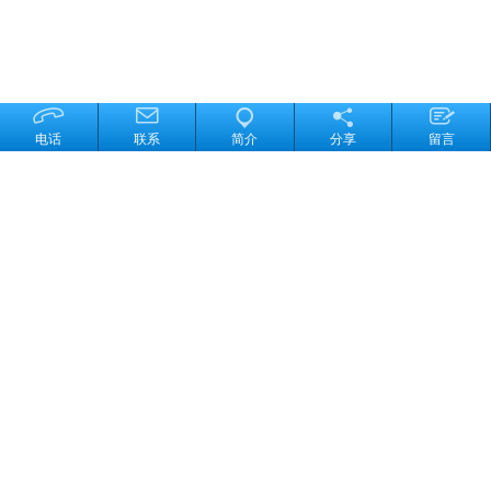
电话
联系
简介
分享
留言
产品分类
LED电子封装胶系列
模具硅橡胶系列
有机硅油系列
太阳能光伏组件专用密...
单组份粘接密封硅橡胶...
加成型液体硅橡胶系列
高分子材料胶系列
雕刻模型材料系列